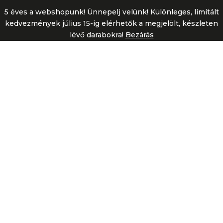
5 éves a webshopunk! Ünnepelj velünk! Különleges, limitált
Cookie Settings
Elfogadom mindet!
kedvezmények július 15-ig elérhetők a megjelölt, készleten
lévő darabokra!
Bezárás
A KOLLEKCIÓKRÓL
A DoraSilagyi kollekciók darabjai
megkapó hangulatok és életérzések
,
történetek mesélőiként kapcsolnak
minket a körülöttünk lévő világhoz
és az élet esszenciáinak kedves
mementóiként válnak részesévé