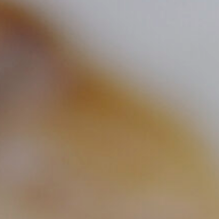
C
O
L
L
E
C
T
I
O
N
A
B
O
U
T
C
O