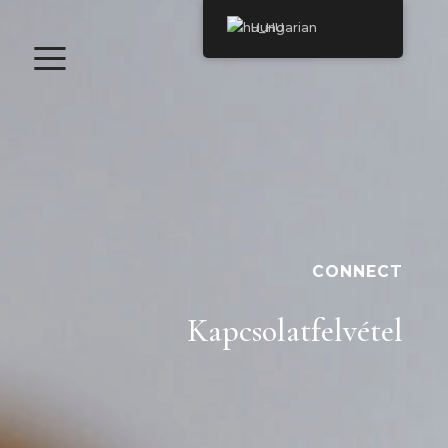
≡
Hungarian
S
H
O
P
CONNECT
B
E
Kapcsolatfelvétel
S
P
O
K
E