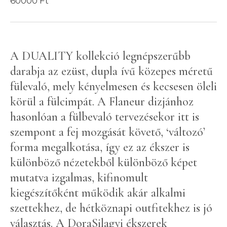
60000
Ft
C
O
L
L
A DUALITY kollekció legnépszerűbb
E
C
darabja az ezüst, dupla ívű közepes méretű
T
fülevaló, mely kényelmesen és kecsesen öleli
I
O
körül a fülcimpát. A Flaneur dizjánhoz
N
hasonlóan a fülbevaló tervezésekor itt is
szempont a fej mozgását követő, ‘változó’
A
forma megalkotása, így ez az ékszer is
B
O
különböző nézetekből különböző képet
U
mutatva izgalmas, kifinomult
T
kiegészítőként működik akár alkalmi
szettekhez, de hétköznapi outfitekhez is jó
C
O
választás. A DoraSilagyi ékszerek