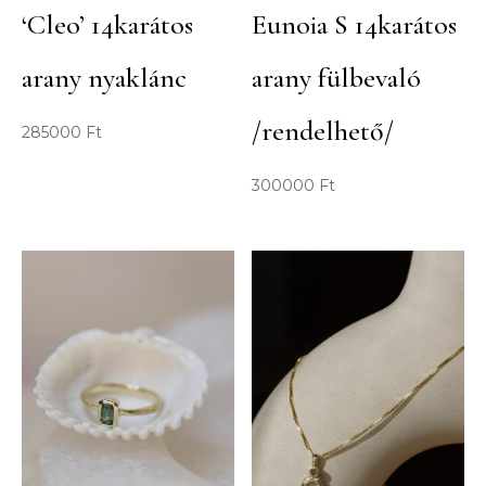
‘Cleo’ 14karátos
Eunoia S 14karátos
arany nyaklánc
arany fülbevaló
/rendelhető/
285000
Ft
300000
Ft