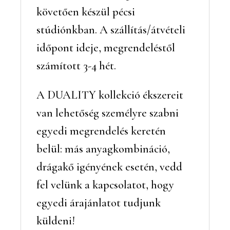
o
követően készül pécsi
r
stúdiónkban. A szállítás/átvételi
a
s
időpont ideje, megrendeléstől
i
számított 3-4 hét.
l
a
g
A DUALITY kollekció ékszereit
y
van lehetőség személyre szabni
i
.
egyedi megrendelés keretén
h
belül: más anyagkombináció,
u
drágakő igényének esetén, vedd
fel velünk a kapcsolatot, hogy
egyedi árajánlatot tudjunk
küldeni!