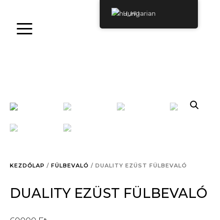
≡
Hungarian
S
H
O
P
B
E
S
KEZDŐLAP
/
FÜLBEVALÓ
/ DUALITY EZÜST FÜLBEVALÓ
P
O
DUALITY EZÜST FÜLBEVALÓ
K
E