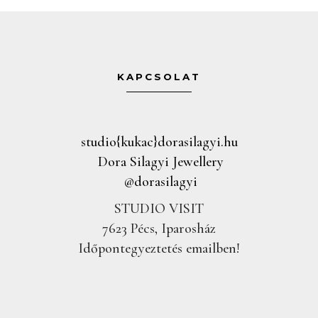
KAPCSOLAT
studio{kukac}dorasilagyi.hu
Dora Silagyi Jewellery
@dorasilagyi
STUDIO VISIT
7623 Pécs, Iparosház
Időpontegyeztetés emailben!