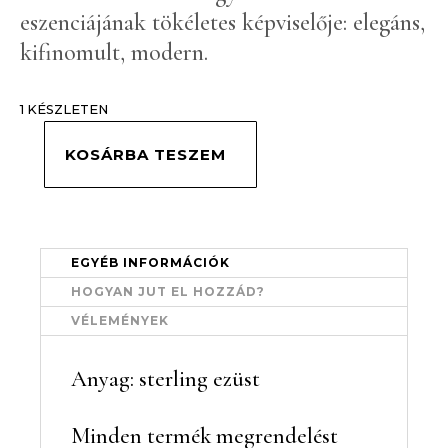
N
eszenciájának tökéletes képviselője: elegáns,
N
E
kifinomult, modern.
C
T
1 KÉSZLETEN
CART
KOSÁRBA TESZEM
s
EGYÉB INFORMÁCIÓK
t
HOGYAN JUT EL HOZZÁD?
u
VÉLEMÉNYEK
d
i
Anyag: sterling ezüst
o
@
d
Minden termék megrendelést