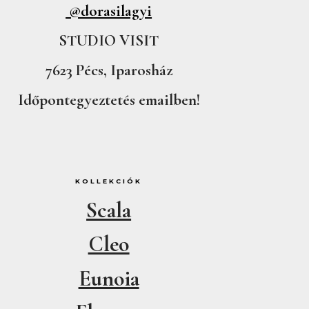
@dorasilagyi
STUDIO VISIT
7623 Pécs, Iparosház
Időpontegyeztetés emailben!
KOLLEKCIÓK
Scala
Cleo
Eunoia