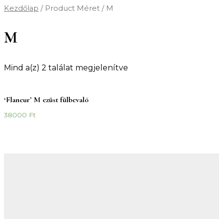
Kezdőlap
/ Product Méret / M
M
Mind a(z) 2 találat megjelenítve
‘Flaneur’ M ezüst fülbevaló
38000
Ft