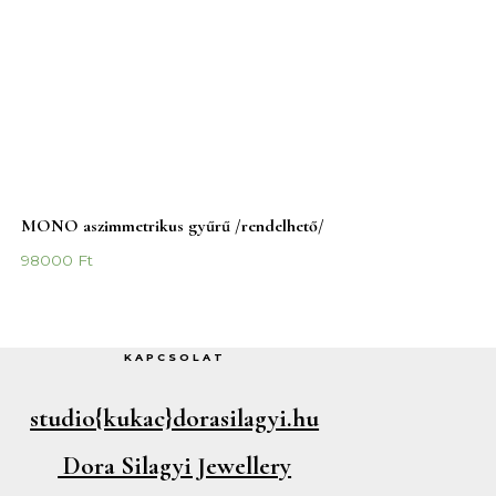
MONO aszimmetrikus gyűrű /rendelhető/
98000
Ft
KAPCSOLAT
studio{kukac}dorasilagyi.hu
Dora Silagyi Jewellery