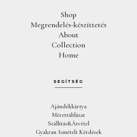
Shop
Megrendelés-készíttetés
About
Collection
Home
SEGÍTSÉG
Ajándékkártya
Mérettáblázat
Szállítás&Átvétel
Gyakran Ismételt Kérdések