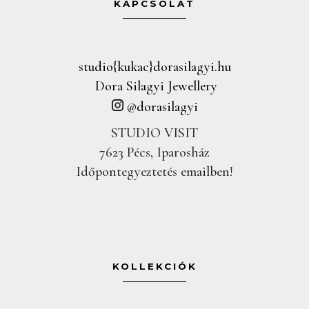
KAPCSOLAT
studio{kukac}dorasilagyi.hu
Dora Silagyi Jewellery
@dorasilagyi
STUDIO VISIT
7623 Pécs, Iparosház
Időpontegyeztetés emailben!
KOLLEKCIÓK