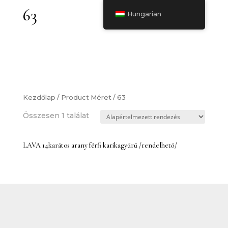
63
Hungarian
Kezdőlap
/ Product Méret / 63
Összesen 1 találat
LAVA 14karátos arany férfi karikagyűrű /rendelhető/