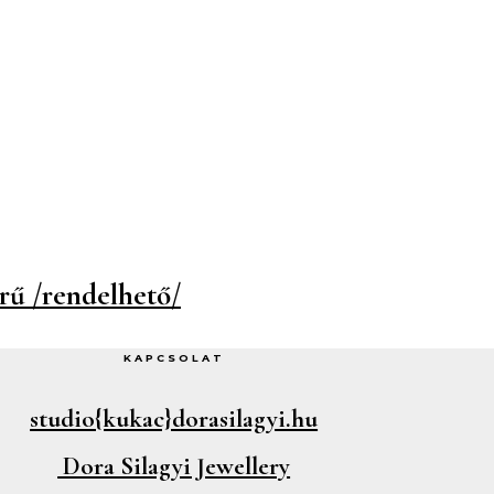
rű /rendelhető/
KAPCSOLAT
studio{kukac}dorasilagyi.hu
Dora Silagyi Jewellery