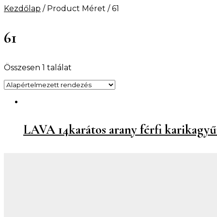
Kezdőlap
/ Product Méret / 61
61
Összesen 1 találat
LAVA 14karátos arany férfi karikagyű