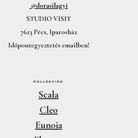
@dorasilagyi
STUDIO VISIT
7623 Pécs, Iparosház
Időpontegyeztetés emailben!
KOLLEKCIÓK
Scala
Cleo
Eunoia