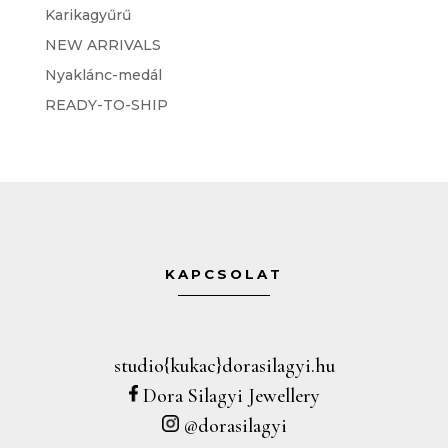
Karikagyűrű
NEW ARRIVALS
Nyaklánc-medál
READY-TO-SHIP
KAPCSOLAT
studio{kukac}dorasilagyi.hu
Dora Silagyi Jewellery
@dorasilagyi