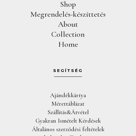
Shop
Megrendelés-készíttetés
About
Collection
Home
SEGÍTSÉG
Ajándékkártya
Mérettáblázat
Szállítás&Átvétel
Gyakran Ismételt Kérdések
Általános szerződési feltételek