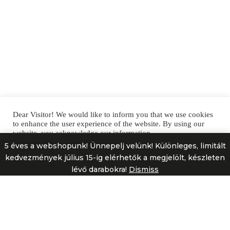
Dear Visitor! We would like to inform you that we use cookies
to enhance the user experience of the website. By using our
website, you acknowledge our information.
5 éves a webshopunk! Ünnepelj velünk! Különleges, limitált
Cookie Settings
I accept them all!
kedvezmények július 15-ig elérhetők a megjelölt, készleten
lévő darabokra!
Dismiss